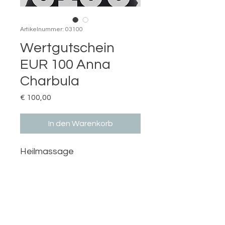
Artikelnummer: 03100
Wertgutschein
EUR 100 Anna
Charbula
Preis
€ 100,00
In den Warenkorb
Heilmassage
Raiffeisenplatz 1/4D
4863 Seewalchen am Attersee
info@praxis-weitsprung.at